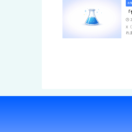
お
「
X
れ