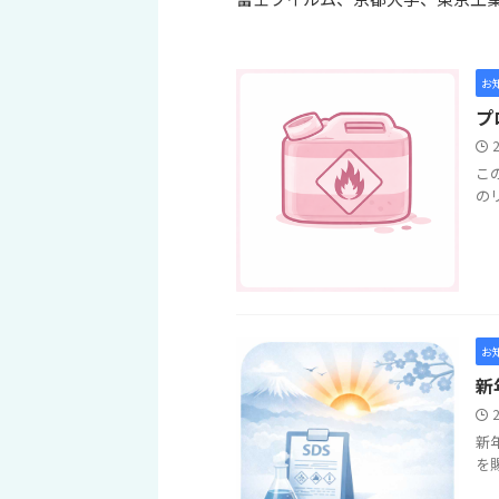
お
プ
こ
のリ
お
新
新
を