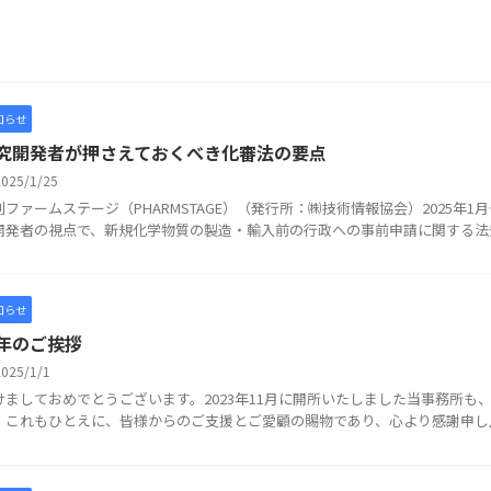
知らせ
究開発者が押さえておくべき化審法の要点
2025/1/25
刊ファームステージ（PHARMSTAGE）（発行所：㈱技術情報協会）2025年
開発者の視点で、新規化学物質の製造・輸入前の行政への事前申請に関する法規制
知らせ
年のご挨拶
2025/1/1
けましておめでとうございます。2023年11月に開所いたしました当事務所も
。これもひとえに、皆様からのご支援とご愛顧の賜物であり、心より感謝申し上げ