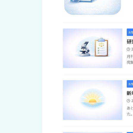
お
研
月
究
お
新
あ
た